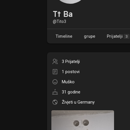
Tt Ba
@Tito3
Timeline
grupe
Prijatelji
3
3 Prijatelji
1 postovi
Muško
31 godine
Živjeti u Germany